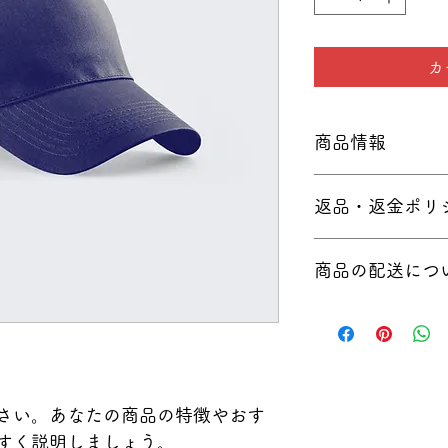
カ
商品情報
商品の詳細を入力し
返品・返金ポリ
明に加え、商品の特
しましょう。
返品・返金ポリシー
商品の配送につ
満足しなかった場合
の手順などを説明し
顧客からの信頼を獲
配送地域、料金、所
だけます。
する情報を入力して
とで顧客からの信頼
いただけます。
さい。あなたの商品の特徴やおす
すく説明しましょう。