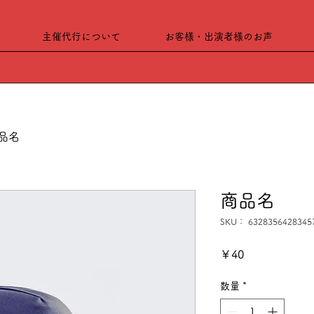
主催代行について
お客様・出演者様のお声
品名
商品名
SKU： 6328356428345
価
￥40
格
数量
*