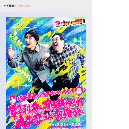
バキ童ch |
TOPに戻る