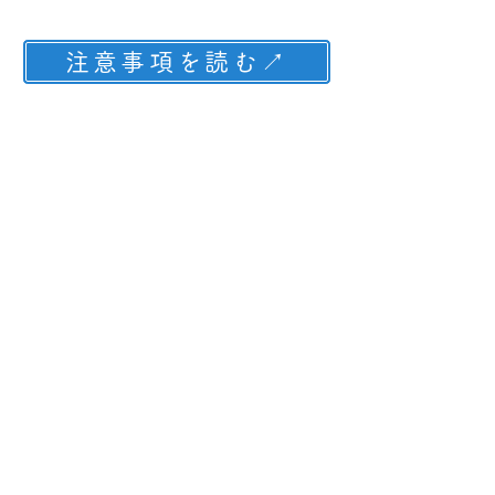
☑︎ ご参加にあたりご一読ください
注意事項を読む↗︎
☑︎ 当日の持ち物
100円500円硬貨・1000円札
​当日は現金のみです。細かいお金をお持ちいただけると
スムーズです。
頑丈な鞄やトートバッグ
原則商品は裸のままお渡ししますので、大きめの鞄でお
越しください。