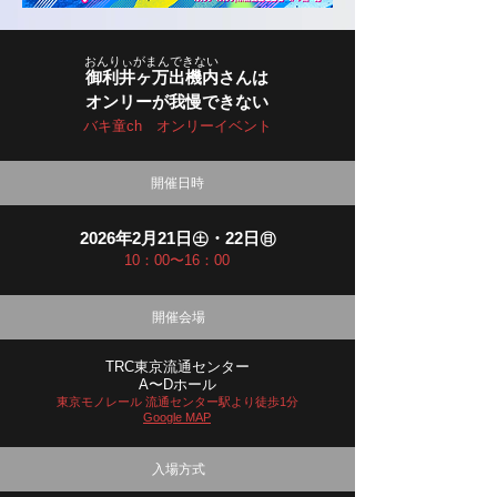
おんりぃがまんできない
御利井ヶ万出機内さんは
オンリーが我慢できない
バキ童ch オンリーイベント
開催日時
2026年2月21日㊏・22日㊐
10：00〜16：00
開催会場
TRC東京流通センター
A〜Dホール
東京モノレール 流通センター駅より徒歩1分
Google MAP
入場方式